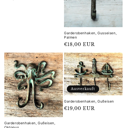
Preis
Garderobenhaken, Gusseisen,
Palmen
Normaler
€18,00 EUR
Preis
Ausverkauft
Garderobenhaken, Gußeisen
Normaler
€19,00 EUR
Preis
Garderobenhaken, Gußeisen,
Oktopus