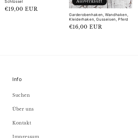
Ausverkauft
Schlüssel
Normaler
€19,00 EUR
Garderobenhaken, Wandhaken,
Preis
Kleiderhaken, Gusseisen, Pferd
Normaler
€16,00 EUR
Preis
Info
Suchen
Über uns
Kontakt
Impressum