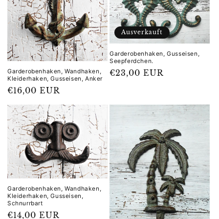
r
i
Ausverkauft
e
Garderobenhaken, Gusseisen,
:
Seepferdchen.
Garderobenhaken, Wandhaken,
Normaler
€23,00 EUR
Kleiderhaken, Gusseisen, Anker
Preis
Normaler
€16,00 EUR
Preis
Garderobenhaken, Wandhaken,
Kleiderhaken, Gusseisen,
Schnurrbart
Normaler
€14,00 EUR