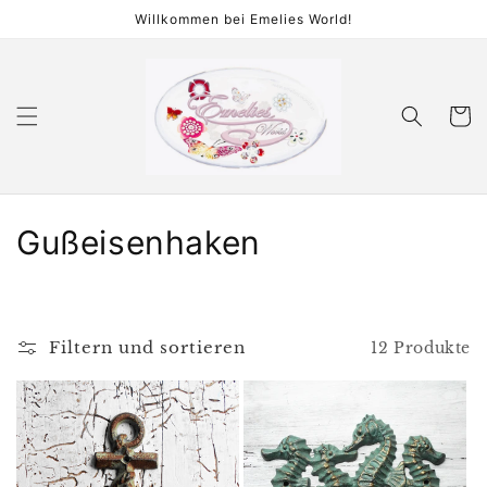
Direkt
Willkommen bei Emelies World!
zum
Inhalt
Warenko
K
Gußeisenhaken
a
t
Filtern und sortieren
12 Produkte
e
g
o