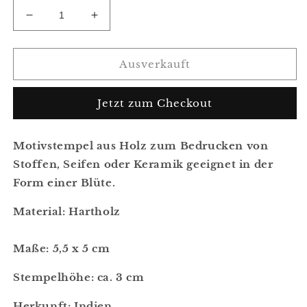
Verringere
Erhöhe
die
die
Menge
Menge
für
für
Ausverkauft
Blaudruckstempel,
Blaudruckstempel,
Stoffdruckstempel,
Stoffdruckstempel,
Jetzt zum Checkout
Blüte
Blüte
S11
S11
Motivstempel aus Holz zum Bedrucken von
Stoffen, Seifen oder Keramik geeignet in der
Form einer Blüte.
Material: Hartholz
Maße: 5,5 x 5 cm
Stempelhöhe: ca. 3 cm
Herkunft: Indien