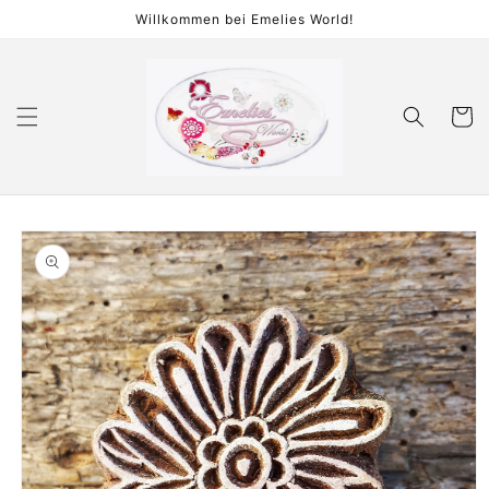
Direkt
Willkommen bei Emelies World!
zum
Inhalt
Warenko
duktinformationen
ingen