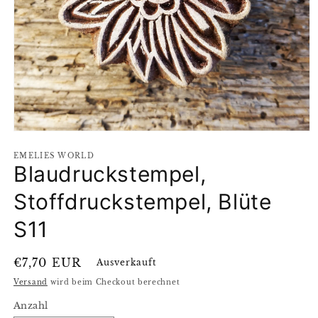
Medien
1
EMELIES WORLD
in
Blaudruckstempel,
Modal
öffnen
Stoffdruckstempel, Blüte
S11
Normaler
€7,70 EUR
Ausverkauft
Preis
Versand
wird beim Checkout berechnet
Anzahl