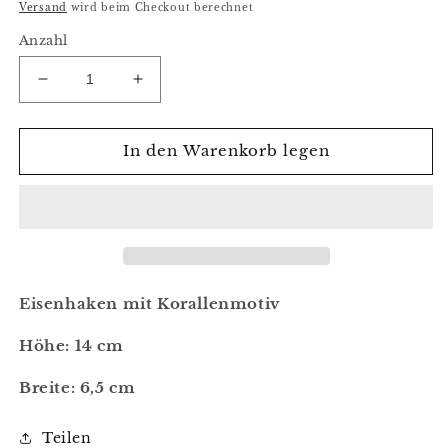
Preis
Versand
wird beim Checkout berechnet
Anzahl
Verringere
Erhöhe
die
die
Menge
Menge
für
für
In den Warenkorb legen
Eisenhaken,
Eisenhaken,
Garderobenhaken,
Garderobenhaken,
Koralle,
Koralle,
maritim
maritim
Eisenhaken mit Korallenmotiv
Höhe: 14 cm
Breite: 6,5 cm
Teilen