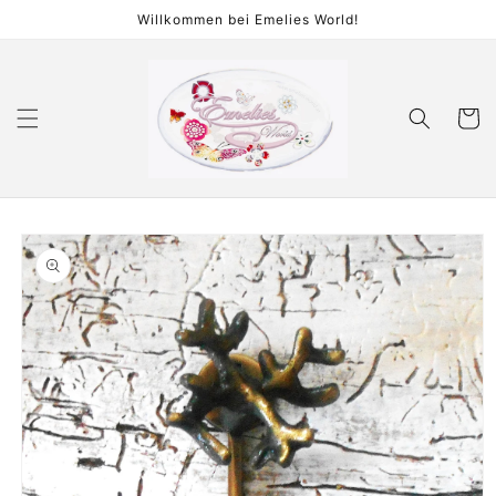
Direkt
Willkommen bei Emelies World!
zum
Inhalt
Warenko
duktinformationen
ingen