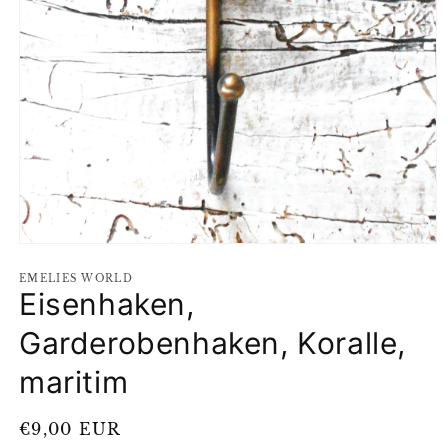
Medien
1
EMELIES WORLD
in
Eisenhaken,
Modal
öffnen
Garderobenhaken, Koralle,
maritim
Normaler
€9,00 EUR