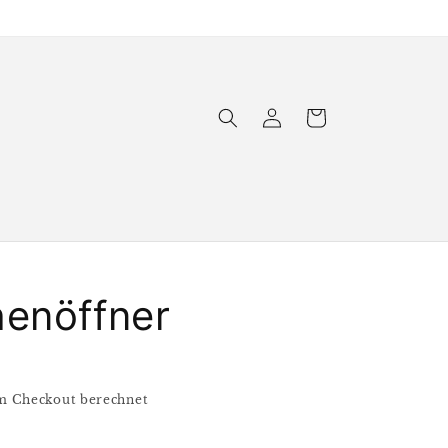
Einloggen
Warenkorb
henöffner
m Checkout berechnet