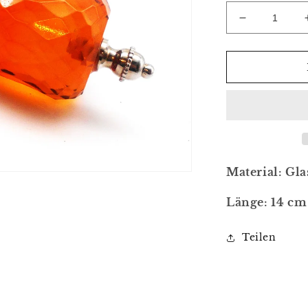
Verringere
die
Menge
für
Flaschenöff
Material: Gla
Länge: 14 cm
Teilen