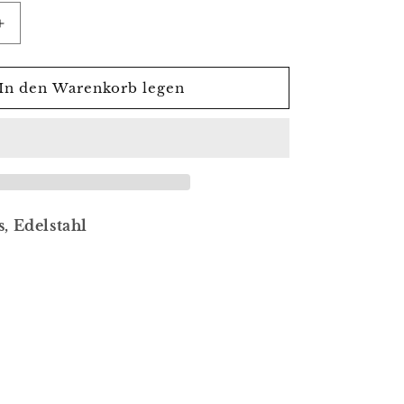
Erhöhe
die
Menge
für
In den Warenkorb legen
ner
Flaschenöffner
s, Edelstahl