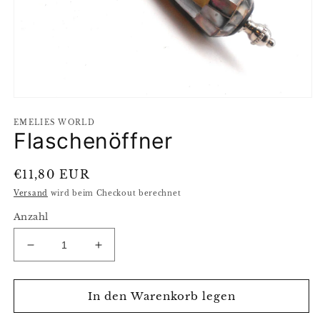
Medien
1
EMELIES WORLD
in
Flaschenöffner
Modal
öffnen
Normaler
€11,80 EUR
Preis
Versand
wird beim Checkout berechnet
Anzahl
Verringere
Erhöhe
die
die
Menge
Menge
für
für
In den Warenkorb legen
Flaschenöffner
Flaschenöffner