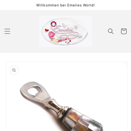
Direkt
Willkommen bei Emelies World!
zum
Inhalt
Warenko
duktinformationen
ingen