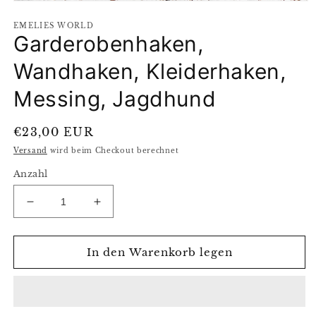
Medien
1
EMELIES WORLD
in
Garderobenhaken,
Modal
öffnen
Wandhaken, Kleiderhaken,
Messing, Jagdhund
Normaler
€23,00 EUR
Preis
Versand
wird beim Checkout berechnet
Anzahl
Verringere
Erhöhe
die
die
Menge
Menge
für
für
In den Warenkorb legen
Garderobenhaken,
Garderobenhaken,
Wandhaken,
Wandhaken,
Kleiderhaken,
Kleiderhaken,
Messing,
Messing,