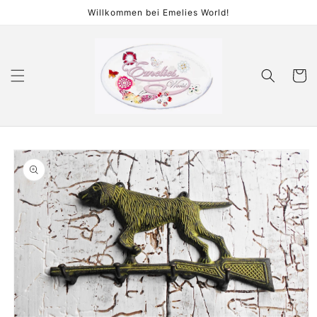
Direkt
Willkommen bei Emelies World!
zum
Inhalt
Warenko
duktinformationen
ingen