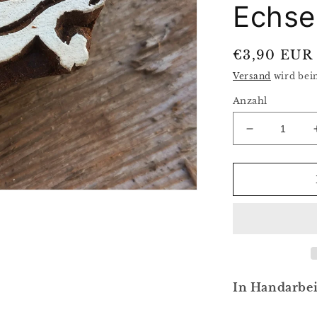
Echse
Normaler
€3,90 EUR
Preis
Versand
wird bei
Anzahl
Verringere
die
Menge
für
Tierstempel
Stoffdrucks
Holzdruckst
Echse
In Handarbei