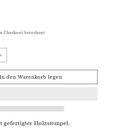
m Checkout berechnet
Erhöhe
die
Menge
für
In den Warenkorb legen
,
Tierstempel,
tempel,
Stoffdruckstempel,
empel,
Holzdruckstempel,
Echse
t gefertigter Holzstempel.