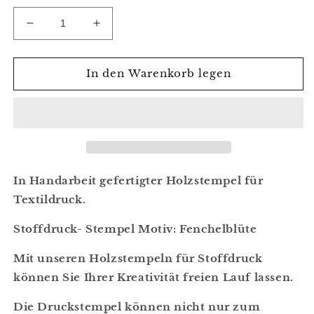
Verringere
Erhöhe
die
die
Menge
Menge
für
für
In den Warenkorb legen
Stoffdruck
Stoffdruck
Stempel,
Stempel,
Holzdruckstempel,
Holzdruckstempel,
Motivstempel,
Motivstempel,
Blaudruckstempel,
Blaudruckstempel,
Textildruck,
Textildruck,
Fenchelblüte
Fenchelblüte
In Handarbeit gefertigter Holzstempel für
Textildruck.
Stoffdruck- Stempel Motiv: Fenchelblüte
Mit unseren Holzstempeln für Stoffdruck
können Sie Ihrer Kreativität freien Lauf lassen.
Die Druckstempel können nicht nur zum