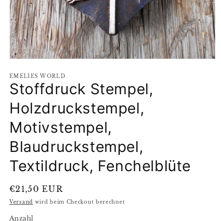
Medien
1
EMELIES WORLD
in
Stoffdruck Stempel,
Modal
öffnen
Holzdruckstempel,
Motivstempel,
Blaudruckstempel,
Textildruck, Fenchelblüte
Normaler
€21,50 EUR
Preis
Versand
wird beim Checkout berechnet
Anzahl