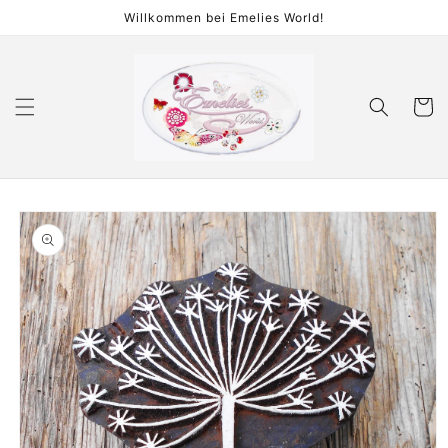
Direkt
Willkommen bei Emelies World!
zum
Inhalt
Warenko
duktinformationen
ingen