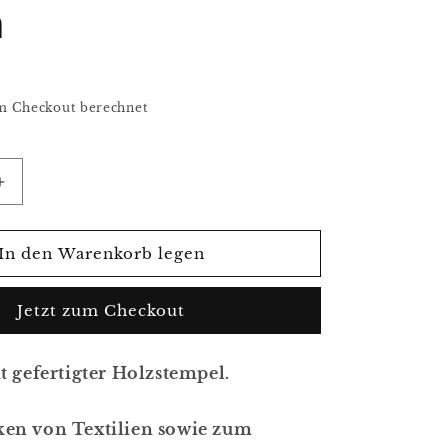
h
m Checkout berechnet
Erhöhe
die
Menge
für
In den Warenkorb legen
,
Tierstempel,
tempel,
Stoffdruckstempel,
Jetzt zum Checkout
empel,
Holzdruckstempel,
Hirsch
t gefertigter Holzstempel.
en von Textilien sowie zum